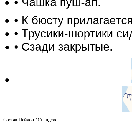
• Чашка пуш-ап.
• К бюсту прилагаетс
• Трусики-шортики си
• Сзади закрытые.
Состав
Нейлон / Спандекс