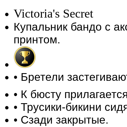
Victoria's Secret
Купальник бандо с а
принтом.
• Бретели застегиваю
• К бюсту прилагаетс
• Трусики-бикини сид
• Сзади закрытые.