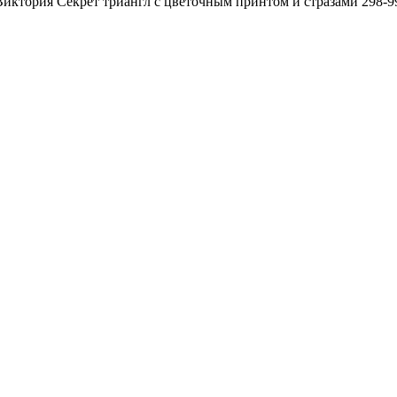
ктория Секрет триангл с цветочным принтом и стразами 298-9