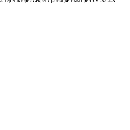
лтер Виктория Секрет с разноцветным принтом 292-548